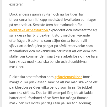
existerar.
Dock är dessa gamla rykten och nu för tiden har
tillverkarna hunnit ikapp med såväl kvaliteten som lager
på reservdelar. Senaste åren har marknaden för
elektriska arbetsfordon
exploderat och intresset för att
sälja dessa har blivit extremt stort med den växande
efterfrågan. Butikerna som säljer dessa fordon vill
självklart också tjäna pengar på såväl reservdelar som
reparationer och mekanikerna har insett att om dem inte
ställer om kommer dem snart vara arbetslösa om de bara
kan skruva med klassiska bensin och dieseldrivna
maskiner.
Elektriska arbetsfordon som
grönytemaskiner
finns i
många olika prisklasser. Tänk på att när man ska köpa ett
parkfordon
se över vilka behov som finns för jobbet
som ska utföras. Det tar till exempel lång tid att ladda
batteriet till fordonet så se över hur många timmar
maskinen ska köras per dag utan pauser för laddning.