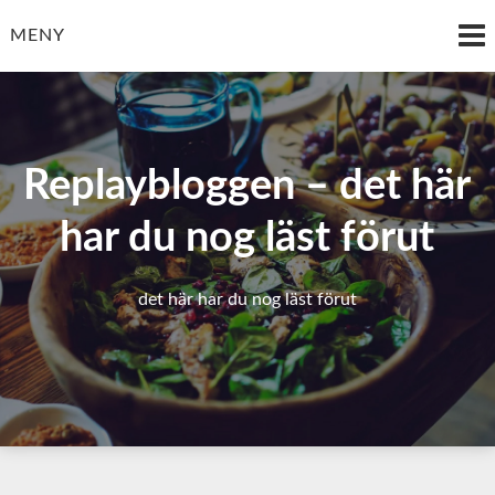
Hoppa
till
MENY
innehåll
Replaybloggen – det här
har du nog läst förut
det här har du nog läst förut