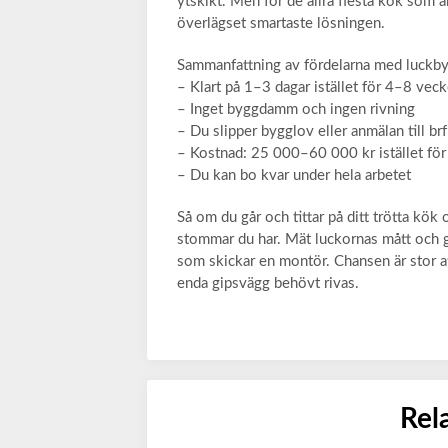
ytskikt. Men för de allra flesta kök som 
överlägset smartaste lösningen.
Sammanfattning av fördelarna med luckby
– Klart på 1–3 dagar istället för 4–8 vec
– Inget byggdamm och ingen rivning
– Du slipper bygglov eller anmälan till brf
– Kostnad: 25 000–60 000 kr istället fö
– Du kan bo kvar under hela arbetet
Så om du går och tittar på ditt trötta kö
stommar du har. Mät luckornas mått och gå
som skickar en montör. Chansen är stor at
enda gipsvägg behövt rivas.
Rel