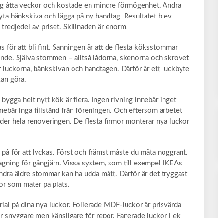
 tog åtta veckor och kostade en mindre förmögenhet. Andra
 byta bänkskiva och lägga på ny handtag. Resultatet blev
n tredjedel av priset. Skillnaden är enorm.
 för att bli fint. Sanningen är att de flesta köksstommar
rande. Själva stommen – alltså lådorna, skenorna och skrovet
är luckorna, bänkskivan och handtagen. Därför är ett luckbyte
an göra.
 bygga helt nytt kök är flera. Ingen rivning innebär inget
nebär inga tillstånd från föreningen. Och eftersom arbetet
der hela renoveringen. De flesta firmor monterar nya luckor
på för att lyckas. Först och främst måste du mäta noggrant.
ltagning för gångjärn. Vissa system, som till exempel IKEAs
Andra äldre stommar kan ha udda mått. Därför är det tryggast
tör som mäter på plats.
terial på dina nya luckor. Folierade MDF-luckor är prisvärda
är snyggare men känsligare för repor. Fanerade luckor i ek