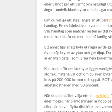
eller valnöt ger ett varmt och naturligt u
ånga – undvik blanka ytor om du lagar ma
Om du vill gå ett steg längre än att bara
b
handtag. En ny bänkskiva i kvarts eller k
Välj handtag som matchar resten av ditt hem
moderna kök. Är du mer inne på lantlig st
Ett annat tips är att byta ut några av de g
överskåp bryter av ytan och ger djup. Du k
är en liten detalj som lyfter hela köket frå
Kostnaden för ett luckbyte ligger vanli
storlek, materialval och om du även byte
loss på 200 000 kronor och uppåt. ROT-av
arbetskostnaden med 30 procent.
När ska du istället välja ett helt
nytt kök
f
eller mögel, när planlösningen är hopplöst
eller när du vill flytta diskbänk och vatte