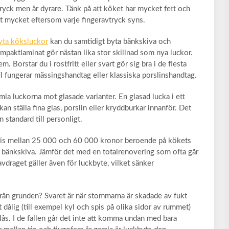
ttryck men är dyrare. Tänk på att köket har mycket fett och
t mycket eftersom varje fingeravtryck syns.
yta köksluckor
kan du samtidigt byta bänkskiva och
ompaktlaminat gör nästan lika stor skillnad som nya luckor.
. Borstar du i rostfritt eller svart gör sig bra i de flesta
il fungerar mässingshandtag eller klassiska porslinshandtag.
amla luckorna mot glasade varianter. En glasad lucka i ett
an ställa fina glas, porslin eller kryddburkar innanför. Det
n standard till personligt.
gtvis mellan 25 000 och 60 000 kronor beroende på kökets
r bänkskiva. Jämför det med en totalrenovering som ofta går
draget gäller även för luckbyte, vilket sänker
rån grunden? Svaret är när stommarna är skadade av fukt
 dålig (till exempel kyl och spis på olika sidor av rummet)
nlås. I de fallen går det inte att komma undan med bara