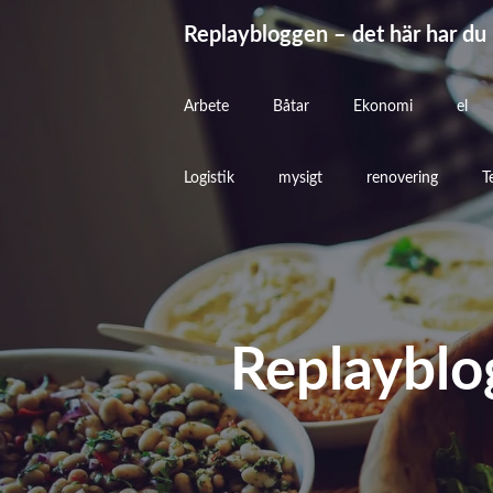
Hoppa
Replaybloggen – det här har du 
till
innehåll
Arbete
Båtar
Ekonomi
el
Logistik
mysigt
renovering
T
Replayblog