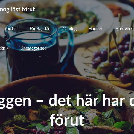
nog läst förut
fordon
Företagslån
Gaming
Handels
Hantverk
eknik
Uncategorized
gen – det här har 
förut