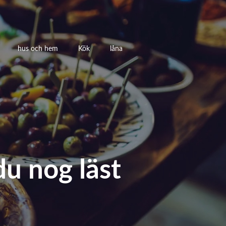
hus och hem
Kök
låna
du nog läst