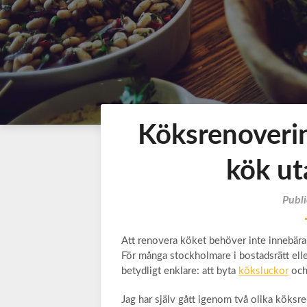
Köksrenovering
kök uta
Publi
Att renovera köket behöver inte innebära
För många stockholmare i bostadsrätt eller
betydligt enklare: att byta
köksluckor
och 
Jag har själv gått igenom två olika köksre