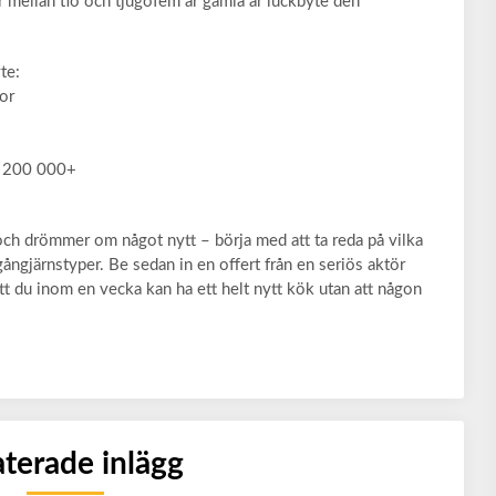
är mellan tio och tjugofem år gamla är luckbyte den
te:
kor
r 200 000+
k och drömmer om något nytt – börja med att ta reda på vilka
ngjärnstyper. Be sedan in en offert från en seriös aktör
t du inom en vecka kan ha ett helt nytt kök utan att någon
aterade inlägg