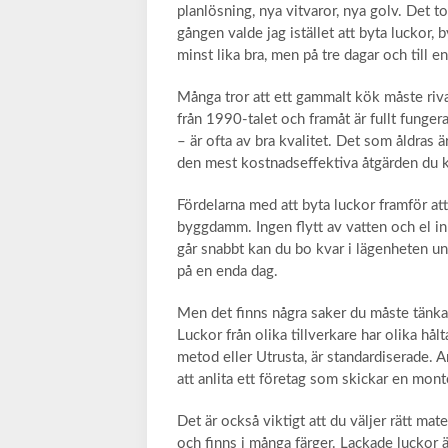
planlösning, nya vitvaror, nya golv. Det
gången valde jag istället att byta luckor,
minst lika bra, men på tre dagar och till e
Många tror att ett gammalt kök måste rivas
från 1990-talet och framåt är fullt funge
– är ofta av bra kvalitet. Det som åldras 
den mest kostnadseffektiva åtgärden du k
Fördelarna med att byta luckor framför att
byggdamm. Ingen flytt av vatten och el in
går snabbt kan du bo kvar i lägenheten un
på en enda dag.
Men det finns några saker du måste tänka 
Luckor från olika tillverkare har olika hå
metod eller Utrusta, är standardiserade. 
att anlita ett företag som skickar en mon
Det är också viktigt att du väljer rätt ma
och finns i många färger. Lackade luckor 