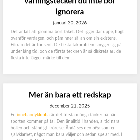
varningstecken du inte bör
ignorera
januari 30, 2026
Det är lätt att glömma bort taket. Det ligger där uppe, högt
ovanför vardagen, och påminner sällan om sin existens.
Förrän det är för sent. De flesta takproblem smyger sig på
under lång tid, och de första tecknen är så diskreta att de
flesta inte lägger märke till dem....
Mer än bara ett redskap
december 21, 2025
En
innebandyklubba
är det första många tänker på när
sporten kommer på tal. Den är alltid i handen, alltid nära
bollen och ständigt i rörelse. Ändå ses den ofta som en
självklarhet, något man bara väljer och sedan spelar med. I