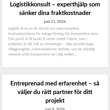
Logistikkonsult – experthjälp som
sänker dina fraktkostnader
juni 11, 2026
Logistik är en av de största och mest komplexa
kostnadsposterna för många företag. Att transportera varor
från punkt A till punkt B verkar enkelt i teorin, men i
praktiken är det fyllt av utmaningar – olika prissättningar,
tilläggsavgifter, volymvariationer, ledtider, och ett ständigt
växande antal transportörer att välja mellan....
Entreprenad med erfarenhet – så
väljer du rätt partner för ditt
projekt
juni 9, 2026