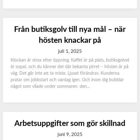
Från butiksgolv till nya mål – när
hösten knackar på
juli 1, 2025
Klockan är strax efter öppning. Kaffet är på plats, butiksgolvet
är sopat, och du känner det där bekanta pirret – hösten är på
väg. Det går inte att ta miste. Ljuset förändras. Kunderna
pratar om jobbstart och vardag igen. Och inom dig bubblar
något som vilade under sommaren: den...
Arbetsuppgifter som gör skillnad
juni 9, 2025