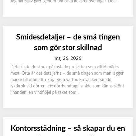
Jag har själv gått igenom två olika köksrenoveringar. Det...
Smidesdetaljer – de små tingen
som gör stor skillnad
maj 26, 2026
Det är inte de stora, påkostade projekten som alltid märks
mest. Ofta är det detaljerna – de små tingen som man lägger
märke till utan att riktigt veta varför. En vackert smidd
lyktkrok vid dörren, ett dörrhandtag i smide som känns skönt
i handen, en vindflöjel på taket som...
Kontorsstädning – så skapar du en