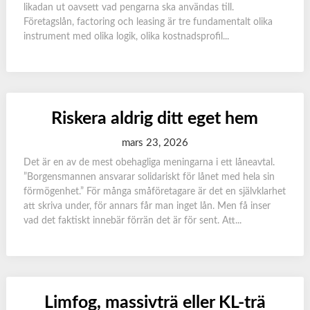
likadan ut oavsett vad pengarna ska användas till.
Företagslån, factoring och leasing är tre fundamentalt olika
instrument med olika logik, olika kostnadsprofil...
Riskera aldrig ditt eget hem
mars 23, 2026
Det är en av de mest obehagliga meningarna i ett låneavtal.
”Borgensmannen ansvarar solidariskt för lånet med hela sin
förmögenhet.” För många småföretagare är det en självklarhet
att skriva under, för annars får man inget lån. Men få inser
vad det faktiskt innebär förrän det är för sent. Att...
Limfog, massivträ eller KL-trä