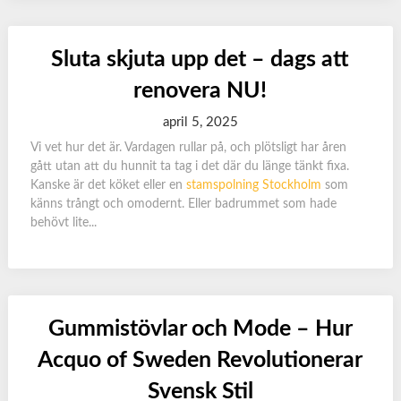
Sluta skjuta upp det – dags att
renovera NU!
april 5, 2025
Vi vet hur det är. Vardagen rullar på, och plötsligt har åren
gått utan att du hunnit ta tag i det där du länge tänkt fixa.
Kanske är det köket eller en
stamspolning Stockholm
som
känns trångt och omodernt. Eller badrummet som hade
behövt lite...
Gummistövlar och Mode – Hur
Acquo of Sweden Revolutionerar
Svensk Stil