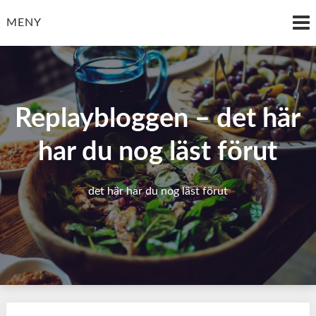
Hoppa
till
MENY
innehåll
Replaybloggen – det här
har du nog läst förut
det här har du nog läst förut