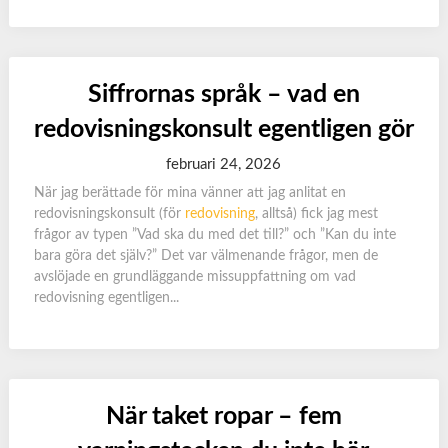
Siffrornas språk – vad en
redovisningskonsult egentligen gör
februari 24, 2026
När jag berättade för mina vänner att jag anlitat en
redovisningskonsult (för
redovisning
, alltså) fick jag mest
frågor av typen ”Vad ska du med det till?” och ”Kan du inte
bara göra det själv?” Det var välmenande frågor, men de
avslöjade en grundläggande missuppfattning om vad
redovisning egentligen...
När taket ropar – fem